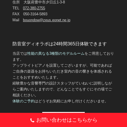
住所 大阪府豊中市夕日丘1-3-8
TEL
072-380-2755
FAX 050-3164-5893
Mail
bouondow@zeus.eonet.ne.jp
防音室ディオラボは24時間365日体験できます
当店では
性能の異なる3
種類のモデルルーム
をご用意しており
ます。
アップライトピアノを設置してございますが、可能であれば
ご自身の楽器をお持ちいただき室内の音の響きを体感される
ことをおすすめいたします。
経験豊かな音響専門の設計スタッフがていねいに説明しなが
らご案内いたしますので、どんなことでもすぐにその場でご
相談ください。
体験のご予約
はどうぞお気軽にお申し付けくださいませ。
お問い合わせはこちらから