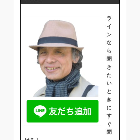
ラ
イ
ン
な
ら
聞
き
た
い
と
き
に
す
ぐ
聞