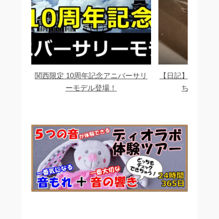
関西限定 10周年記念アニバーサリ
【日記】音の苦情
ーモデル登場！
ちり対応い