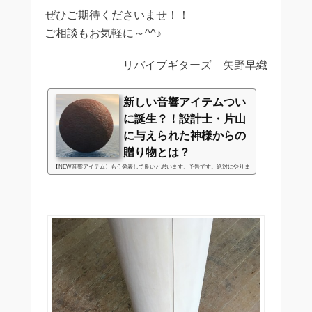
ぜひご期待くださいませ！！
ご相談もお気軽に～^^♪
リバイブギターズ 矢野早織
新しい音響アイテムつい
に誕生？！設計士・片山
に与えられた神様からの
贈り物とは？
【NEW音響アイテム】もう発表して良いと思います。予告です。絶対にやりま
す。試作品を近々に製作します。2017年の9月にサウンドチューニングパネル
（STPW）のニューバージョンが出来ると発表しました。ところが大幅に遅れ
てしまいました。2019年の年内発表の予定で...