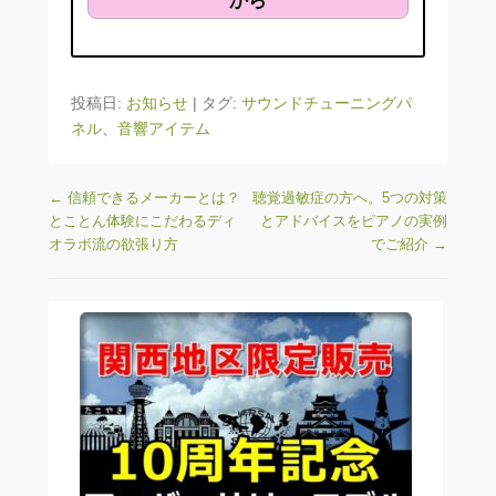
から
投稿日:
お知らせ
|
タグ:
サウンドチューニングパ
ネル
、
音響アイテム
投稿ナビゲーション
←
信頼できるメーカーとは？
聴覚過敏症の方へ。5つの対策
とことん体験にこだわるディ
とアドバイスをピアノの実例
オラボ流の欲張り方
でご紹介
→