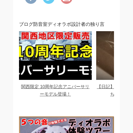
ブログ防音室ディオラボ設計者の独り言
関西限定 10周年記念アニバーサリ
【日記】音の苦情
ーモデル登場！
ちり対応い