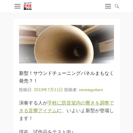
新型！サウンドチューニングパネルまもなく
発売？！
投稿日:
2019年7月11日
投稿者:
reviveguitars
演奏する人が
手軽に防音室内の響きを調整で
きる音響アイテム
に、いよいよ新型が
登場し
ます！
現在、試作品をテスト中♪