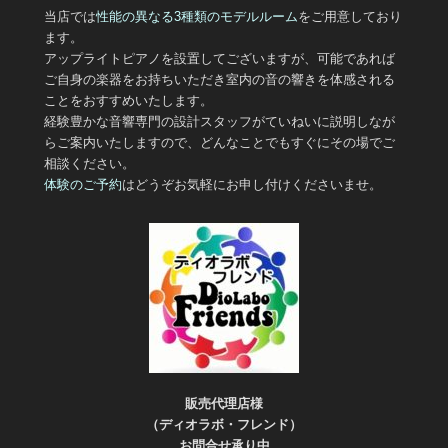
当店では
性能の異なる3
種類のモデルルーム
をご用意しており
ます。
アップライトピアノを設置してございますが、可能であれば
ご自身の楽器をお持ちいただき室内の音の響きを体感される
ことをおすすめいたします。
経験豊かな音響専門の設計スタッフがていねいに説明しなが
らご案内いたしますので、どんなことでもすぐにその場でご
相談ください。
体験のご予約
はどうぞお気軽にお申し付けくださいませ。
販売代理店様
（ディオラボ・フレンド）
お問合せ承り中