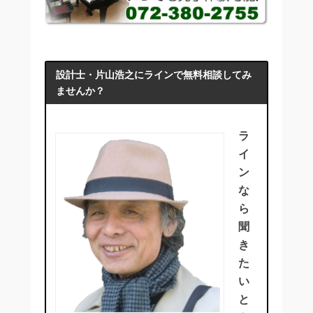
設計士・片山浩之にラインで無料相談してみ
ませんか？
ラ
イ
ン
な
ら
聞
き
た
い
と