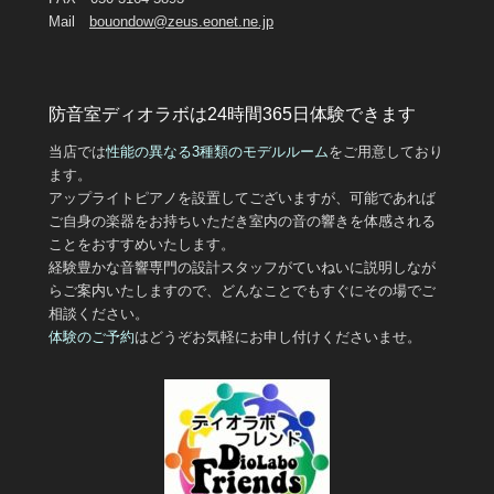
Mail
bouondow@zeus.eonet.ne.jp
防音室ディオラボは24時間365日体験できます
当店では
性能の異なる3
種類のモデルルーム
をご用意しており
ます。
アップライトピアノを設置してございますが、可能であれば
ご自身の楽器をお持ちいただき室内の音の響きを体感される
ことをおすすめいたします。
経験豊かな音響専門の設計スタッフがていねいに説明しなが
らご案内いたしますので、どんなことでもすぐにその場でご
相談ください。
体験のご予約
はどうぞお気軽にお申し付けくださいませ。