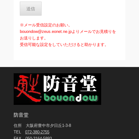
※メール受信設定のお願い。
bouondow@zeus.eonet.ne.jpよりメールでお見積りを
お送りします。
受信可能な設定をしていただけると助かります。
防音堂
住所 大阪府豊中市夕日丘1-3-8
TEL
072-380-2755
FAX 050-3164-5893