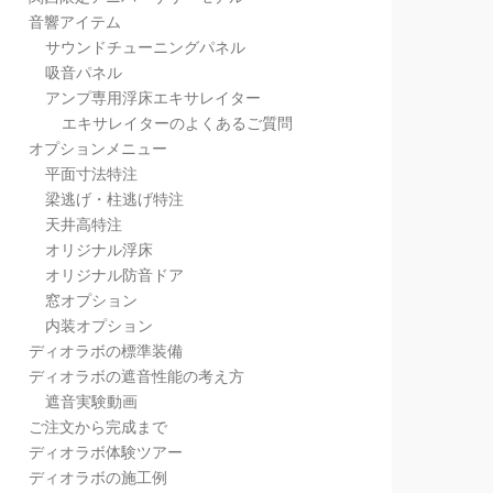
音響アイテム
サウンドチューニングパネル
吸音パネル
アンプ専用浮床エキサレイター
エキサレイターのよくあるご質問
オプションメニュー
平面寸法特注
梁逃げ・柱逃げ特注
天井高特注
オリジナル浮床
オリジナル防音ドア
窓オプション
内装オプション
ディオラボの標準装備
ディオラボの遮音性能の考え方
遮音実験動画
ご注文から完成まで
ディオラボ体験ツアー
ディオラボの施工例