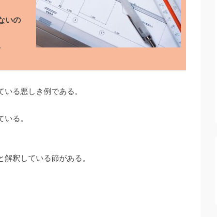
ないの
。
ている悪しき例である。
ている。
と解釈している節がある。