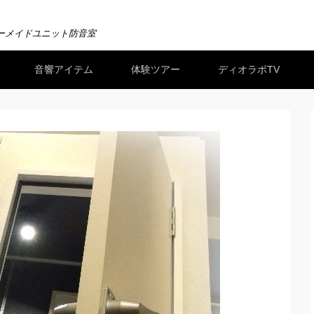
ーメイドユニット防音室
音響アイテム
体験ツアー
ディオラボTV