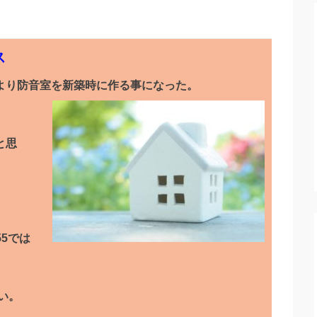
ス
より防音室を新築時に作る事になった。
と思
。
55では
い。