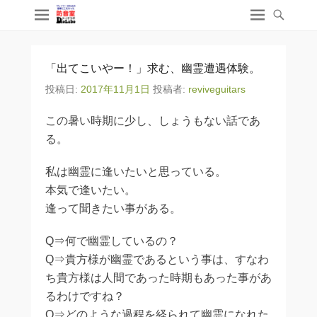
「出てこいやー！」求む、幽霊遭遇体験。
投稿日:
2017年11月1日
投稿者:
reviveguitars
この暑い時期に少し、しょうもない話であ
る。
私は幽霊に逢いたいと思っている。
本気で逢いたい。
逢って聞きたい事がある。
Q⇒何で幽霊しているの？
Q⇒貴方様が幽霊であるという事は、すなわ
ち貴方様は人間であった時期もあった事があ
るわけですね？
Q⇒どのような過程を経られて幽霊になれた