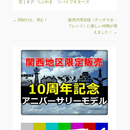
言
|
タグ:
つぶやき
、
リバイブギターズ
投稿ナビゲーション
←
同好の士、求む！
販売代理店様（ディオラボ・
フレンド）に新しい仲間が増
えました！
→