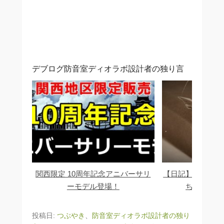
デブログ防音室ディオラボ設計者の独り言
関西限定 10周年記念アニバーサリ
【日記】音の苦情
ーモデル登場！
ちり対応い
投稿日:
つぶやき
、
防音室ディオラボ設計者の独り