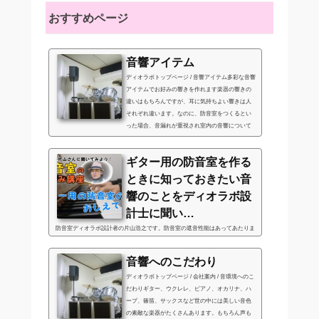
おすすめページ
音響アイテム
ディオラボトップページ / 音響アイテム多彩な音響
アイテムでお好みの響きを作れます楽器の響きの
違いはもちろんですが、耳に気持ちよい響きは人
それぞれ違います。なのに、防音室をつくるとい
った場合、音漏れが重視され室内の音響について
は選べないといったこと…
ギター用の防音室を作る
ときに知っておきたい音
響のことをディオラボ設
計士に聞い…
防音室ディオラボ設計者の片山浩之です。防音室の遮音性能はあってあたりま
え。室内の音の響きと居住性にこだわってオンリーワンの快適な防音室を設計
しています。このブログが音楽を楽しむ皆様のお役に立てば幸いです。 【ギタ
音響へのこだわり
ー用の防音室】ギターは私が最…
ディオラボトップページ / 会社案内 / 音環境へのこ
だわりギター、ウクレレ、ピアノ、オカリナ、ハ
ープ、篠笛、サックスなど世の中には美しい音色
の素敵な楽器がたくさんあります。もちろん声も