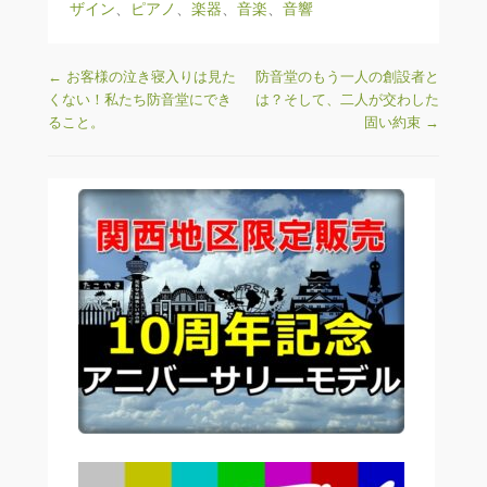
ザイン
、
ピアノ
、
楽器
、
音楽
、
音響
投稿ナビゲーション
←
お客様の泣き寝入りは見た
防音堂のもう一人の創設者と
くない！私たち防音堂にでき
は？そして、二人が交わした
ること。
固い約束
→