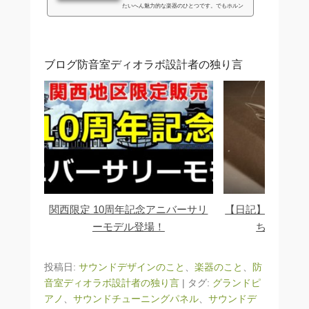
たいへん魅力的な楽器のひとつです。でもホルン
とピアノは同じ音色でし…
ブログ防音室ディオラボ設計者の独り言
関西限定 10周年記念アニバーサリ
【日記】音の苦情
ーモデル登場！
ちり対応い
投稿日:
サウンドデザインのこと
、
楽器のこと
、
防
音室ディオラボ設計者の独り言
|
タグ:
グランドピ
アノ
、
サウンドチューニングパネル
、
サウンドデ